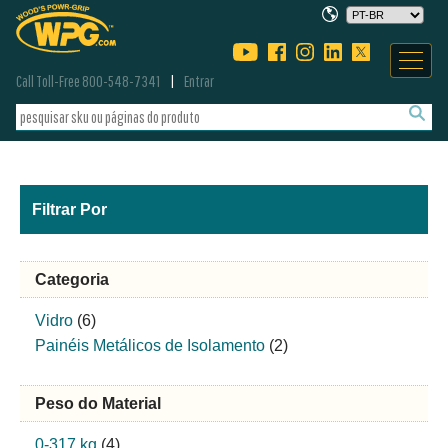
Call Toll-Free 800-548-7341
Entrar
Filtrar Por
Categoria
Vidro
(6)
Painéis Metálicos de Isolamento
(2)
Peso do Material
0-317 kg
(4)