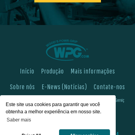
Início
Produção
Mais informações
Sobre nós
E-News (Notícias)
Contate-nos
Veja-nos em
Expertise em Engenharia & Fabricação
Boletins de Serviç
Este site usa cookies para garantir que você
FAQs (Perguntas Frequentes)
Política de Privacidade
obtenha a melhor experiência em nosso site.
Saber mais
©2026 Wood's Powr-Grip®, Co. Inc. 908 W Main St, Laurel, MT 59044