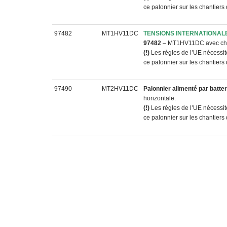
ce palonnier sur les chantiers
97482
MT1HV11DC
TENSIONS INTERNATIONAL
97482
– MT1HV11DC avec cha
(!)
Les règles de l’UE nécessi
ce palonnier sur les chantiers
97490
MT2HV11DC
Palonnier alimenté par batter
horizontale.
(!)
Les règles de l’UE nécessi
ce palonnier sur les chantiers