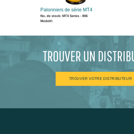
Palonniers de série MT4
No. de stock: MT4 Series - 806
Model#:
TROUVER UN DISTRIB
TROUVER VOTRE DISTRIBUTEUR