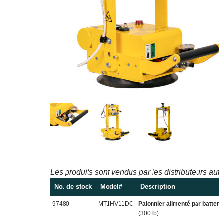
Les produits sont vendus par les distributeurs aut
No. de stock
Model#
Description
97480
MT1HV11DC
Palonnier alimenté par batter
(300 lb).