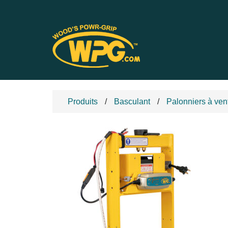
Produits
Basculant
Palonniers à ve