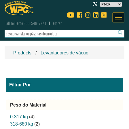
Call Toll-Free 800-548-7341
Entrar
Products
Levantadores de vácuo
Filtrar Por
Peso do Material
0-317 kg
(4)
318-680 kg
(2)