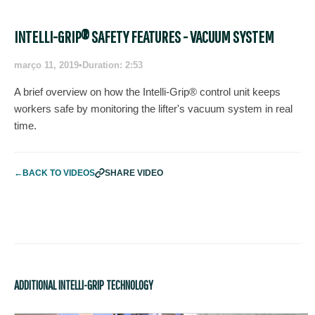
INTELLI-GRIP® SAFETY FEATURES - VACUUM SYSTEM
março 11, 2019
•
Duration: 2:53
A brief overview on how the Intelli-Grip® control unit keeps
workers safe by monitoring the lifter's vacuum system in real
time.
←
BACK TO VIDEOS
SHARE VIDEO
ADDITIONAL INTELLI-GRIP TECHNOLOGY