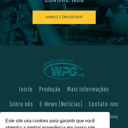
VAMOS CONVERSAR
Início
Produção
Mais informações
Sobre nós
E-News (Notícias)
Contate-nos
Veja-nos em
Expertise em Engenharia & Fabricação
Boletins de Serviç
Este site usa cookies para garantir que você
obtenha a melhor experiência em nosso site.
FAQs (Perguntas Frequentes)
Política de Privacidade