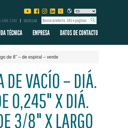
00-548-7341
INGRESAR
UDA TÉCNICA
EMPRESA
DATOS DE CONTACTO
rgo de 8" – de espiral – verde
DE VACÍO – DIÁ.
E 0,245" X DIÁ.
DE 3/8" X LARGO