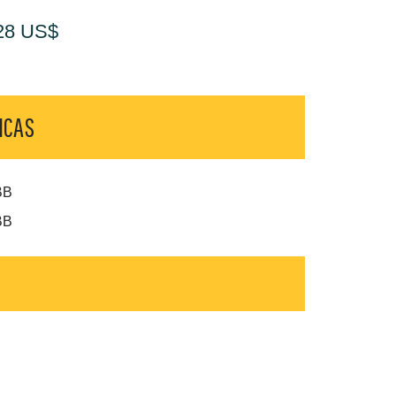
28 US$
ICAS
BB
BB