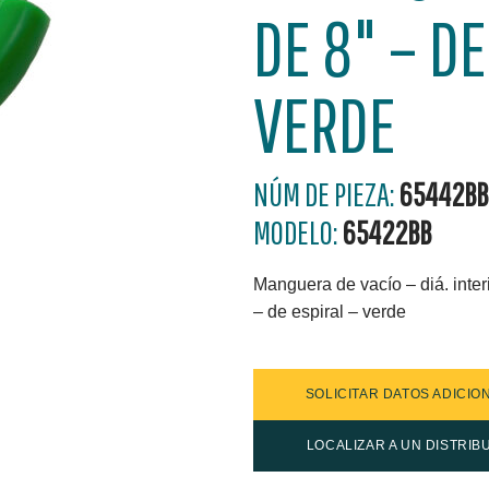
DE 8" – DE
VERDE
NÚM DE PIEZA:
65442BB
MODELO:
65422BB
Manguera de vacío – diá. interi
– de espiral – verde
SOLICITAR DATOS ADICIO
LOCALIZAR A UN DISTRIB