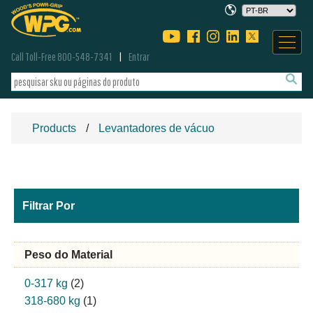
Call Toll-Free 800-548-7341
Entrar
Products
Levantadores de vácuo
Filtrar Por
Peso do Material
0-317 kg
(2)
318-680 kg
(1)