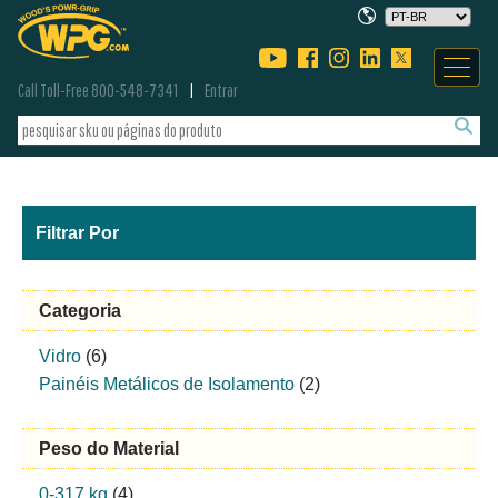
Call Toll-Free 800-548-7341
Entrar
Filtrar Por
Categoria
Vidro
(6)
Painéis Metálicos de Isolamento
(2)
Peso do Material
0-317 kg
(4)