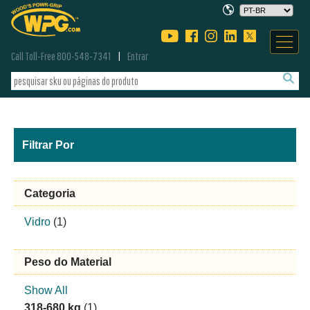
Call Toll-Free 800-548-7341
Entrar
Filtrar Por
Categoria
Vidro
(1)
Peso do Material
Show All
318-680 kg
(1)