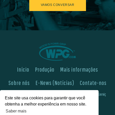
VAMOS CONVERSAR
Início
Produção
Mais informações
Sobre nós
E-News (Notícias)
Contate-nos
Veja-nos em
Expertise em Engenharia & Fabricação
Boletins de Serviç
Este site usa cookies para garantir que você
FAQs (Perguntas Frequentes)
Política de Privacidade
obtenha a melhor experiência em nosso site.
Saber mais