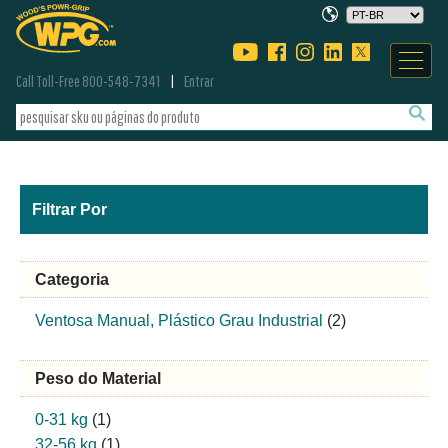
Call Toll-Free 800-548-7341
Entrar
Filtrar Por
Categoria
Ventosa Manual, Plástico Grau Industrial
(2)
Peso do Material
0-31 kg
(1)
32-56 kg
(1)