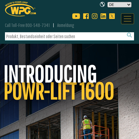
Call Toll-Free 800-548-7341
Anmeldung
INTRODUCING
POWR-LIFT 1600