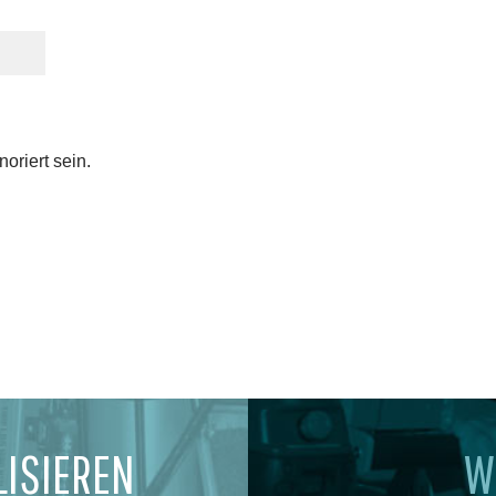
oriert sein.
LISIEREN
W