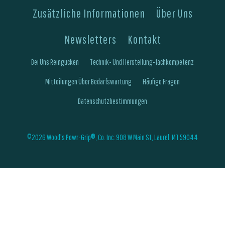
Zusätzliche Informationen
Über Uns
Newsletters
Kontakt
Bei Uns Reingucken
Technik- Und Herstellung-fachkompetenz
Mitteilungen Über Bedarfswartung
Häufige Fragen
Datenschutzbestimmungen
©2026 Wood's Powr-Grip®, Co. Inc. 908 W Main St, Laurel, MT 59044