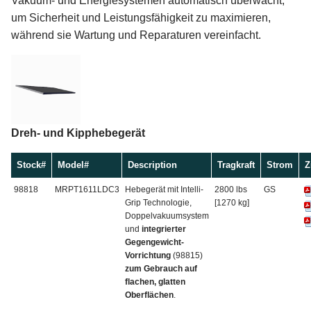
Vakuum- und Energiesystemen automatisch überwacht,
um Sicherheit und Leistungsfähigkeit zu maximieren,
während sie Wartung und Reparaturen vereinfacht.
Dreh- und Kipphebegerät
Stock#
Model#
Description
Tragkraft
Strom
Z
98818
MRPT1611LDC3
Hebegerät mit Intelli-
2800 lbs
GS
Grip Technologie,
[1270 kg]
Doppelvakuumsystem
und
integrierter
Gegengewicht-
Vorrichtung
(98815)
zum Gebrauch auf
flachen, glatten
Oberflächen
.