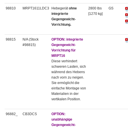
98810
MRPT1611LDC3
Hebegerät
ohne
2800 lbs
GS
integrierte
[1270 kg]
Gegengewicht-
Vorrichtung.
98815
N/A (Stock
OPTION: integrierte
#98815)
Gegengewicht-
Vorrichtung für
MRPT16
Diese verhindert
schweren Lasten, sich
während des Hebens
nach vorn zu neigen.
Sie ermöglicht die
einfache Montage von
Materialien in der
vertikalen Position.
96882_
CB3DCS
OPTION:
unabhängige
Gegengewicht-