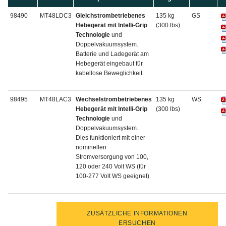
98490
MT48LDC3
Gleichstrombetriebenes
135 kg
GS
Hebegerät mit Intelli-Grip
(300 lbs)
Technologie
und
Doppelvakuumsystem.
Batterie und Ladegerät am
Hebegerät eingebaut für
kabellose Beweglichkeit.
98495
MT48LAC3
Wechselstrombetriebenes
135 kg
WS
Hebegerät mit Intelli-Grip
(300 lbs)
Technologie
und
Doppelvakuumsystem.
Dies funktioniert mit einer
nominellen
Stromversorgung von 100,
120 oder 240 Volt WS (für
100-277 Volt WS geeignet).
ZUSÄTZLICHE INFORMATIONEN
ERSUCHEN