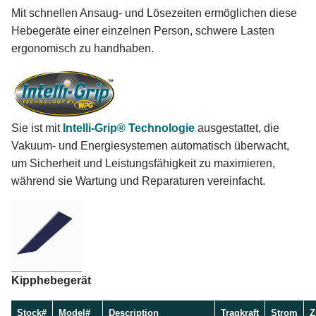
Mit schnellen Ansaug- und Lösezeiten ermöglichen diese
Hebegeräte einer einzelnen Person, schwere Lasten
ergonomisch zu handhaben.
Sie ist mit
Intelli-Grip® Technologie
ausgestattet, die
Vakuum- und Energiesystemen automatisch überwacht,
um Sicherheit und Leistungsfähigkeit zu maximieren,
während sie Wartung und Reparaturen vereinfacht.
Kipphebegerät
Stock#
Model#
Description
Tragkraft
Strom
Z