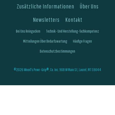
Zusätzliche Informationen
Über Uns
Newsletters
Kontakt
Bei Uns Reingucken
Technik- Und Herstellung-fachkompetenz
Mitteilungen Über Bedarfswartung
Häufige Fragen
Datenschutzbestimmungen
©2026 Wood's Powr-Grip®, Co. Inc. 908 W Main St, Laurel, MT 59044