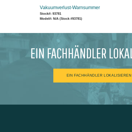
Vakuumverlust-Warnsummer
Stock#: 93781
Model#: N/A (Stock #93781)
EIN FACHHÄNDLER LOKA
EIN FACHHÄNDLER LOKALISIEREN