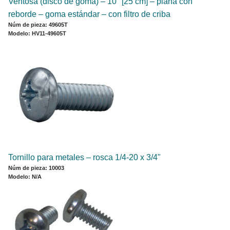
Ventosa (disco de goma) ‒ 10" [25 cm] ‒ plana con
reborde ‒ goma estándar ‒ con filtro de criba
Núm de pieza: 49605T
Modelo: HV11-49605T
Tornillo para metales ‒ rosca 1/4-20 x 3/4"
Núm de pieza: 10003
Modelo: N/A