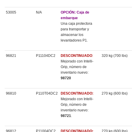
53005
N/A
OPCIÓN: Caja de
embarque
Una caja protectora
para transportar y
almacenar los
levantadores P1.
96821
P11104DC2
DESCONTINUADO
:
320 kg (700 lbs)
Mejorado con Intelli-
Grip, número de
inventario nuevo:
98720
96810
P110T04DC2
DESCONTINUADO:
270 kg (600 lbs)
Mejorado con Intelli-
Grip, número de
inventario nuevo:
98721
.
96812
P11004DC2
DESCONTINUADO:
270 kg (600 lbs)